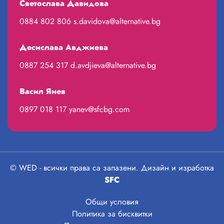
Светослава Давидова
0884 802 806
s.davidova@alternative.bg
Десислава Авджиева
0887 254 317
d.avdjieva@alternative.bg
Васил Янев
0897 018 117
yanev@sfcbg.com
© WED - всички права са запазени. Дизайн и изработка
SFC
Общи условия
Политика за бисквитки