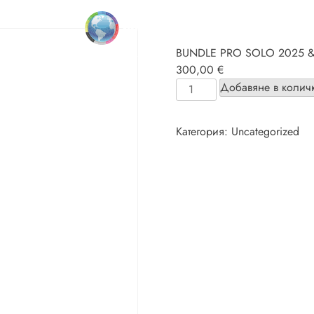
BUNDLE PRO SOLO 2025 &
300,00
€
количество
Добавяне в количк
за
BUNDLE
Категория:
Uncategorized
PRO
SOLO
2025
&
2026