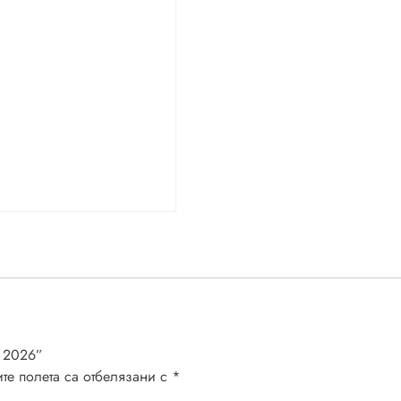
 2026”
те полета са отбелязани с
*